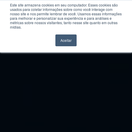
Este site armazena cookies em seu computador. Esses cookies são
usados para coletar informações sobre como você interage com
nosso site e nos permite lembrar de você. Usamos essas informações
para melhorar e personalizar sua experiência e para análises e
métricas sobre nossos visitantes, tanto nesse site quanto em outras
mídias.
Aceitar