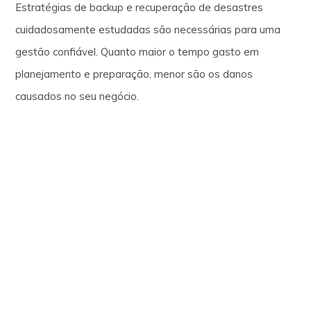
Estratégias de backup e recuperação de desastres
cuidadosamente estudadas são necessárias para uma
gestão confiável. Quanto maior o tempo gasto em
planejamento e preparação, menor são os danos
causados no seu negócio.
Seu plano de recuperação de desastres já conta com
informações sobre o RPO e RTO? Como você se
planeja para possíveis falhas na operação?