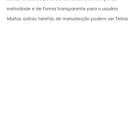
inatividade e de forma transparente para o usuário.
Muitas outras tarefas de manutenção podem ser feitas
de maneira contínua de forma que o tempo de inatividade
da aplicação seja minimizado ou eliminado.
A Notificação rápida de aplicação e o Failover rápido de
conexão ajudam as aplicações a atenderem os níveis de
serviço e ocultarem as falhas de componentes no cluster.